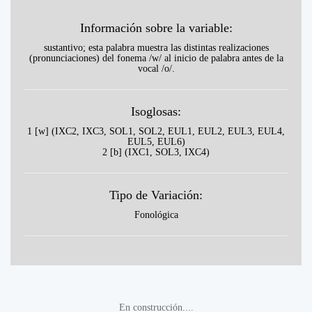
Información sobre la variable:
sustantivo; esta palabra muestra las distintas realizaciones
(pronunciaciones) del fonema /w/ al inicio de palabra antes de la
vocal /o/.
Isoglosas:
1 [w] (IXC2, IXC3, SOL1, SOL2, EUL1, EUL2, EUL3, EUL4,
EUL5, EUL6)
2 [b] (IXC1, SOL3, IXC4)
Tipo de Variación:
Fonológica
En construcción....