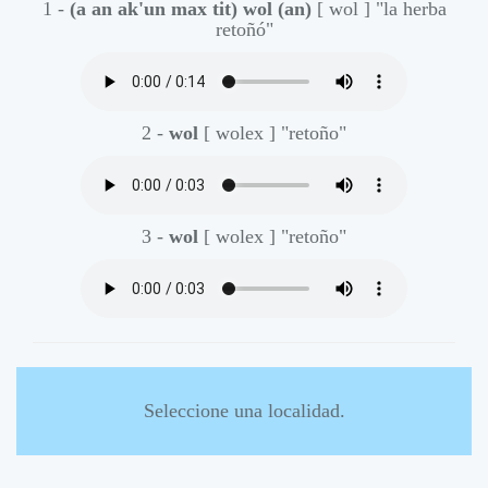
1 -
(a an ak'un max tit) wol (an)
[ wol ]
"la herba
retoñó"
2 -
wol
[ wolex ]
"retoño"
3 -
wol
[ wolex ]
"retoño"
Seleccione una localidad.