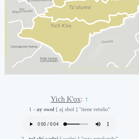
Yich K'ox
:
↑
1 -
ay swol
[ aj sbol ]
"tiene retoño"
2 -
tol chi wolni
[ wolni ]
"esta retoñando"