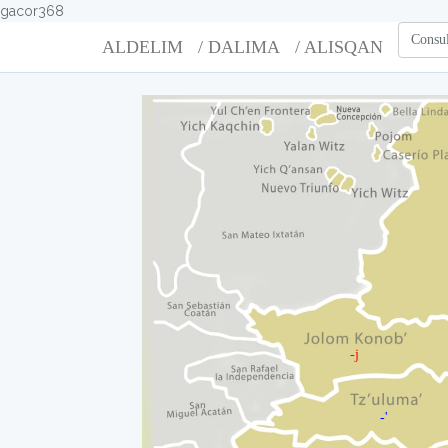
gacor368
Consul
ALDELIM
/ DALIMA
/ ALISQAN
-j
-'