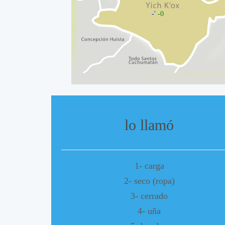
-'
-0
lo llamó
1- carga
2- seco (ropa)
3- cerrado
4- uña