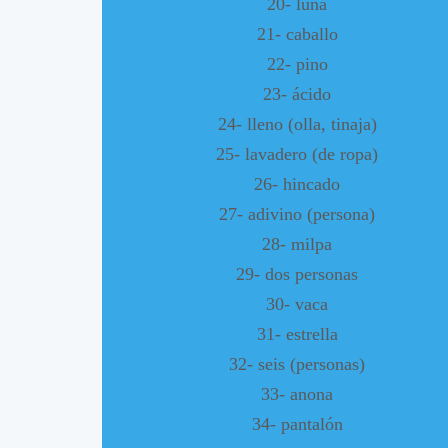
20- luna
21- caballo
22- pino
23- ácido
24- lleno (olla, tinaja)
25- lavadero (de ropa)
26- hincado
27- adivino (persona)
28- milpa
29- dos personas
30- vaca
31- estrella
32- seis (personas)
33- anona
34- pantalón