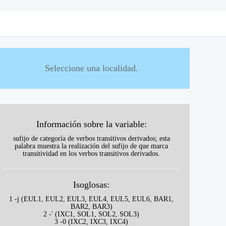
Seleccione una localidad.
Información sobre la variable:
sufijo de categoría de verbos transitivos derivados; esta
palabra muestra la realización del sufijo de que marca
transitividad en los verbos transitivos derivados.
Isoglosas:
1 -j (EUL1, EUL2, EUL3, EUL4, EUL5, EUL6, BAR1,
BAR2, BAR3)
2 -' (IXC1, SOL1, SOL2, SOL3)
3 -0 (IXC2, IXC3, IXC4)