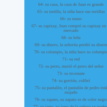
64- su casa, la casa de Juan es grande
65- su tortilla, la niña hace sus tortillas
66- su mano
67- su capixay, Juan compró su capixay en 
mercado
68- su leña
69- su dinero, la señorita perdió su diner
70- su columpio, la niña hace su columpi
71- su red
72- su perro, murió el perro del señor
73- su tecomate
74- su gorrión, colibrí
75- su pantalón, el pantalón de pedro est
mojado
76- su zapato, su zapato es de color negr
77- su jarro, su jarro de la señora se quebr