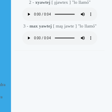
2 -
xyawtej
[ ʂjawtex ]
"lo llamó"
3 -
max yawtej
[ maʂ jawte ]
"lo llamó"
dra
ra