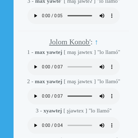
3 -
max yawte'
[ maʂ jawteʔ ]
"lo llamó"
Jolom Konob'
:
↑
1 -
max yawtej
[ maʂ jawtex ]
"lo llamó"
2 -
max yawtej
[ maʂ jawtex ]
"lo llamó"
3 -
xyawtej
[ ʂjawtex ]
"lo llamó"