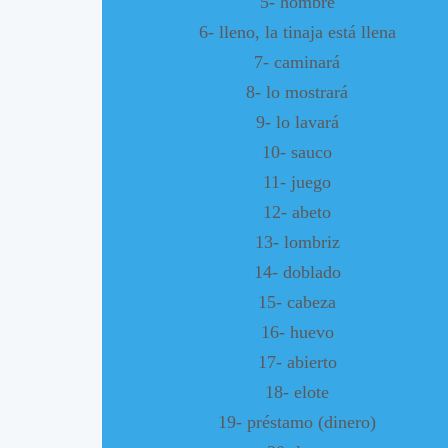
5- hombre
6- lleno, la tinaja está llena
7- caminará
8- lo mostrará
9- lo lavará
10- sauco
11- juego
12- abeto
13- lombriz
14- doblado
15- cabeza
16- huevo
17- abierto
18- elote
19- préstamo (dinero)