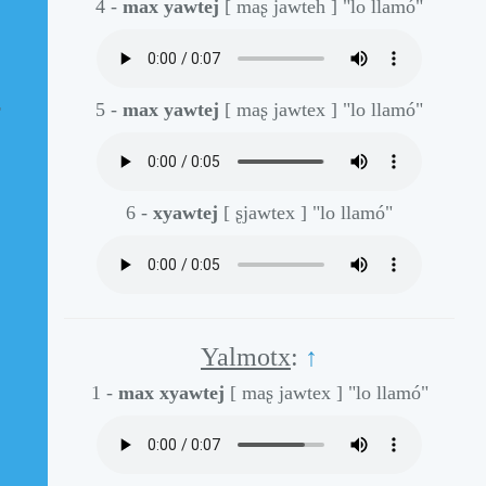
4 -
max yawtej
[ maʂ jawteh ]
"lo llamó"
z
5 -
max yawtej
[ maʂ jawtex ]
"lo llamó"
6 -
xyawtej
[ ʂjawtex ]
"lo llamó"
Yalmotx
:
↑
1 -
max xyawtej
[ maʂ jawtex ]
"lo llamó"