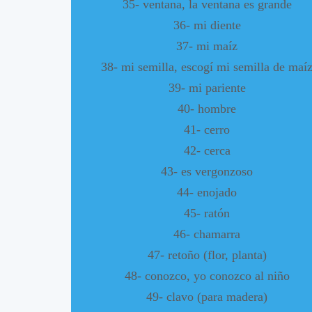
35- ventana, la ventana es grande
36- mi diente
37- mi maíz
38- mi semilla, escogí mi semilla de maí
39- mi pariente
40- hombre
41- cerro
42- cerca
43- es vergonzoso
44- enojado
45- ratón
46- chamarra
47- retoño (flor, planta)
48- conozco, yo conozco al niño
49- clavo (para madera)