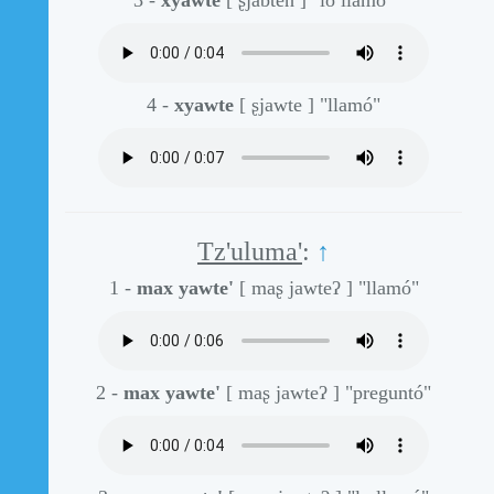
4 -
xyawte
[ ʂjawte ]
"llamó"
Tz'uluma'
:
↑
1 -
max yawte'
[ maʂ jawteʔ ]
"llamó"
2 -
max yawte'
[ maʂ jawteʔ ]
"preguntó"