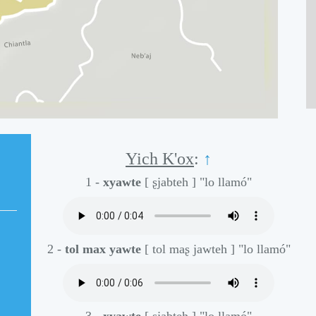
Yich K'ox
:
↑
1 -
xyawte
[ ʂjabteh ]
"lo llamó"
2 -
tol max yawte
[ tol maʂ jawteh ]
"lo llamó"
3 -
xyawte
[ ʂjabteh ]
"lo llamó"