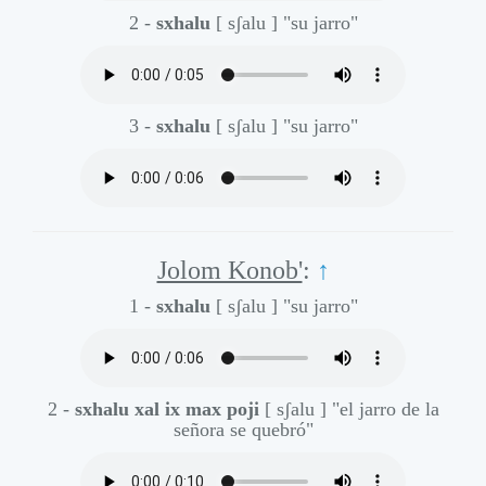
2 -
sxhalu
[ sʃalu ]
"su jarro"
3 -
sxhalu
[ sʃalu ]
"su jarro"
Jolom Konob'
:
↑
1 -
sxhalu
[ sʃalu ]
"su jarro"
2 -
sxhalu xal ix max poji
[ sʃalu ]
"el jarro de la
señora se quebró"