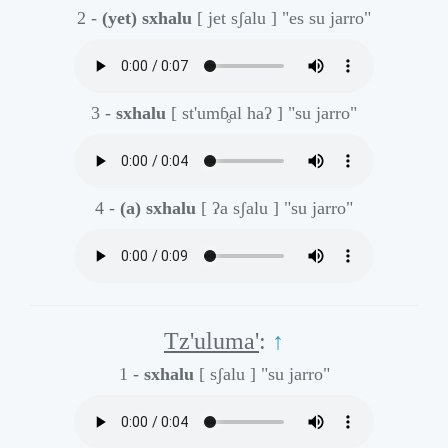
2 -
(yet) sxhalu
[ jet sʃalu ]
"es su jarro"
3 -
sxhalu
[ st'umɓ̥al haʔ ]
"su jarro"
4 -
(a) sxhalu
[ ʔa sʃalu ]
"su jarro"
Tz'uluma'
:
↑
1 -
sxhalu
[ sʃalu ]
"su jarro"