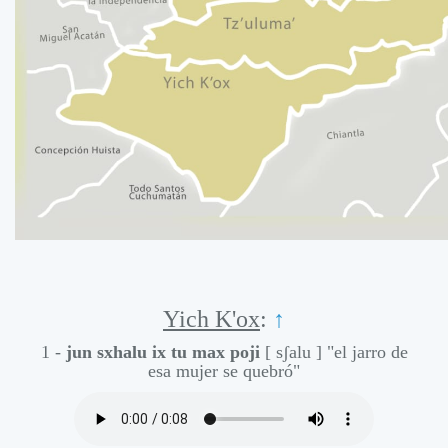
Yich K'ox
:
↑
1 -
jun sxhalu ix tu max poji
[ sʃalu ]
"el jarro de
esa mujer se quebró"