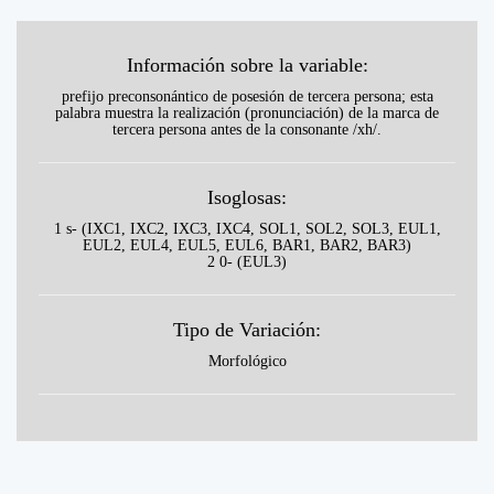
Información sobre la variable:
prefijo preconsonántico de posesión de tercera persona; esta
palabra muestra la realización (pronunciación) de la marca de
tercera persona antes de la consonante /xh/.
Isoglosas:
1 s- (IXC1, IXC2, IXC3, IXC4, SOL1, SOL2, SOL3, EUL1,
EUL2, EUL4, EUL5, EUL6, BAR1, BAR2, BAR3)
2 0- (EUL3)
Tipo de Variación:
Morfológico